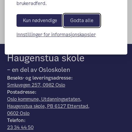
Jobb på Haugenstua
brukeradferd.
(ekstern lenke)
Ledige stillinger
Kun nødvendige
Godta alle
Innstillinger for informasjonskapsler
Haugenstua skole
– en del av Osloskolen
Besøks- og leveringsadresse:
Smiuvegen 257, 0982 Oslo
Postadresse:
Oslo kommune, Utdanningsetaten,
Haugenstua skole, PB 6127 Etterstad,
0602 Oslo
Telefon:
23 34 44 50