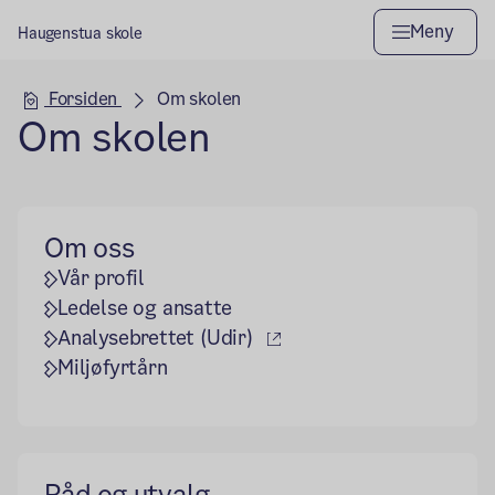
Meny
Haugenstua skole
Hovedseksjon
Forsiden
Om skolen
Om skolen
Om oss
Vår profil
Ledelse og ansatte
(ekstern lenke)
Analysebrettet (Udir)
Miljøfyrtårn
Råd og utvalg