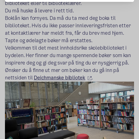
biblioteket eller til biblioteklærer.
Du må huske å levere i rett tid.
Boklån kan fornyes. Da må du ta med deg boka til
biblioteket. Hvis du ikke passer innleveringsfristen etter
at kontaktlærer har meldt fra, får du brev med hjem.
Tapte og ødelagte bøker må erstattes.
Velkommen til det mest innholdsrike skolebiblioteket i
bydelen. Her finner du mange spennende bøker som kan
inspirere deg og gi deg svar på ting du er nysgjerrig på.
Ønsker du å finne ut mer om bøker kan du gå inn på
(ekstern lenke)
nettsiden til
Deichmanske bibliotek
.